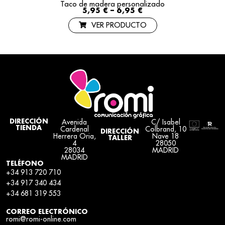
Taco de madera personalizado
5,95
€
–
6,95
€
VER PRODUCTO
Avenida
C/ Isabel
DIRECCIÓN
TIENDA
Cardenal
Colbrand, 10
DIRECCIÓN
Herrera Oria,
Nave 18
TALLER
4
28050
28034
MADRID
MADRID
TELÉFONO
+34 913 720 710
+34 917 340 434
+34 681 319 553
CORREO ELECTRÓNICO
romi@romi-online.com