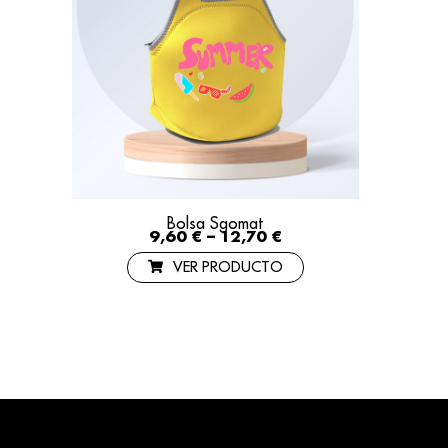
Bolsa Sgomat
9,60
€
–
12,70
€
VER PRODUCTO