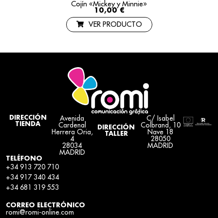
Cojín «Mickey y Minnie»
10,00
€
VER PRODUCTO
Avenida
C/ Isabel
DIRECCIÓN
TIENDA
Cardenal
Colbrand, 10
DIRECCIÓN
Herrera Oria,
Nave 18
TALLER
4
28050
28034
MADRID
MADRID
TELÉFONO
+34 913 720 710
+34 917 340 434
+34 681 319 553
CORREO ELECTRÓNICO
romi@romi-online.com