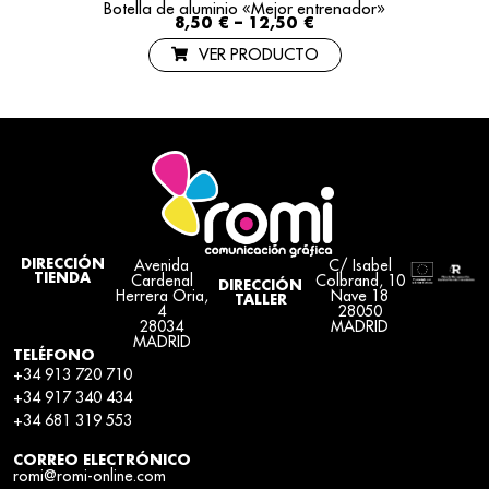
Botella de aluminio «Mejor entrenador»
8,50
€
–
12,50
€
VER PRODUCTO
Avenida
C/ Isabel
DIRECCIÓN
TIENDA
Cardenal
Colbrand, 10
DIRECCIÓN
Herrera Oria,
Nave 18
TALLER
4
28050
28034
MADRID
MADRID
TELÉFONO
+34 913 720 710
+34 917 340 434
+34 681 319 553
CORREO ELECTRÓNICO
romi@romi-online.com