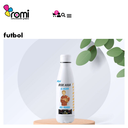
0
futbol