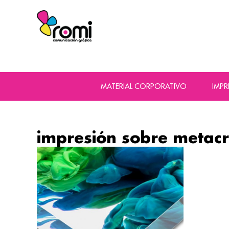
MATERIAL CORPORATIVO
IMP
impresión sobre metacr