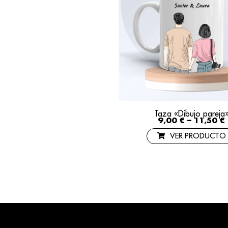
Taza «Dibujo pareja
9,00
€
–
11,50
€
VER PRODUCTO