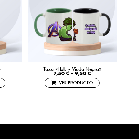
»
Taza «Hulk y Viuda Negra»
7,50
€
–
9,50
€
VER PRODUCTO